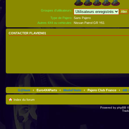
Groupes d’utilisateurs:
Type de Pajero:
Sans Pajero
Autres 4X4 ou vehicules:
Nissan Patrol GR Y61
CONTACTER FLAVIEN01
G@lium
‹
Euro4X4Parts
‹
Modul'Auto
‹
Pajero Club France
‹
AB 4
Index du forum
Powered by
phpBB
©
Trad