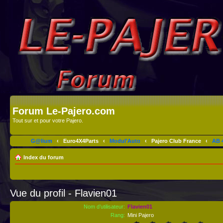
Forum Le-Pajero.com
Tout sur et pour votre Pajero.
G@lium
‹
Euro4X4Parts
‹
Modul'Auto
‹
Pajero Club France
‹
AB 4
Index du forum
Vue du profil - Flavien01
Nom d’utilisateur:
Flavien01
Rang:
Mini Pajero