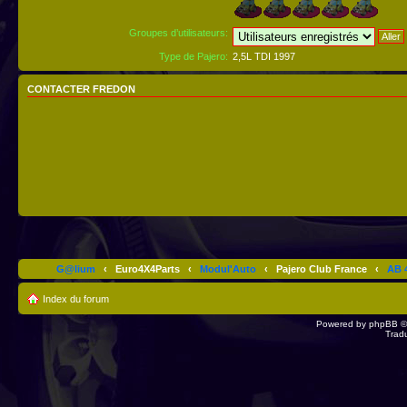
Groupes d’utilisateurs:
Type de Pajero:
2,5L TDI 1997
CONTACTER FREDON
G@lium
‹
Euro4X4Parts
‹
Modul'Auto
‹
Pajero Club France
‹
AB 4
Index du forum
Powered by
phpBB
©
Trad