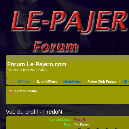
Forum Le-Pajero.com
Tout sur et pour votre Pajero.
G@lium
‹
Euro4X4Parts
‹
Modul'Auto
‹
Pajero Club France
‹
AB 4
Index du forum
Vue du profil - FredoN
Nom d’utilisateur:
FredoN
Rang:
Mini Pajero