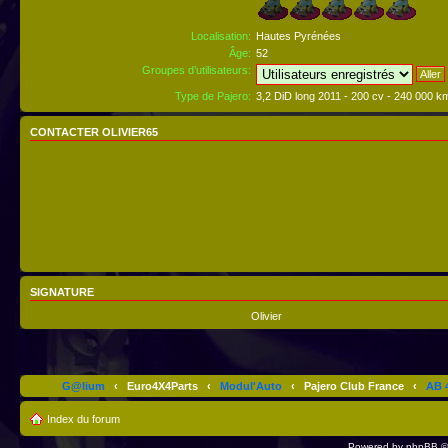
Localisation:
Hautes Pyrénées
Âge:
52
Groupes d’utilisateurs:
Type de Pajero:
3,2 DiD long 2011 - 200 cv - 240 000 k
CONTACTER OLIVIER65
SIGNATURE
Olivier
G@lium
‹
Euro4X4Parts
‹
Modul'Auto
‹
Pajero Club France
‹
AB 4
Index du forum
Powered by
phpBB
©