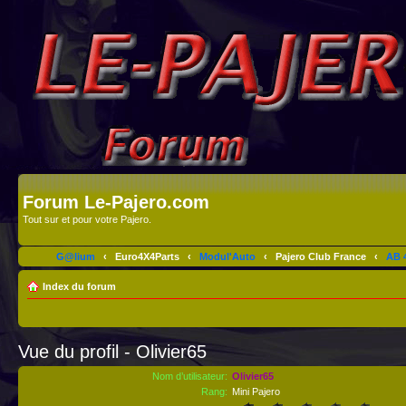
Forum Le-Pajero.com
Tout sur et pour votre Pajero.
G@lium
‹
Euro4X4Parts
‹
Modul'Auto
‹
Pajero Club France
‹
AB 4
Index du forum
Vue du profil - Olivier65
Nom d’utilisateur:
Olivier65
Rang:
Mini Pajero