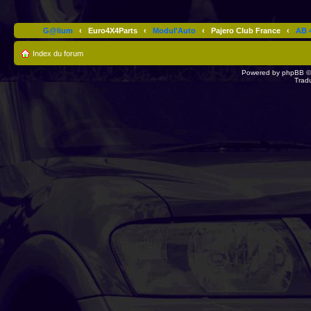
G@lium
‹
Euro4X4Parts
‹
Modul'Auto
‹
Pajero Club France
‹
AB 4
Index du forum
Powered by
phpBB
©
Trad