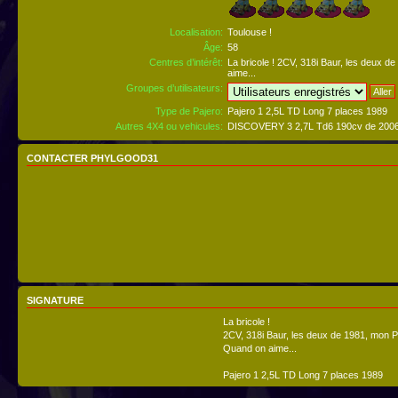
Localisation:
Toulouse !
Âge:
58
Centres d’intérêt:
La bricole ! 2CV, 318i Baur, les deux d
aime...
Groupes d’utilisateurs:
Type de Pajero:
Pajero 1 2,5L TD Long 7 places 1989
Autres 4X4 ou vehicules:
DISCOVERY 3 2,7L Td6 190cv de 2006
CONTACTER PHYLGOOD31
SIGNATURE
La bricole !
2CV, 318i Baur, les deux de 1981, mon Pa
Quand on aime...
Pajero 1 2,5L TD Long 7 places 1989