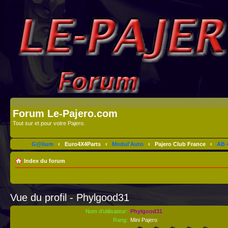
Forum Le-Pajero.com
Tout sur et pour votre Pajero.
G@lium
‹
Euro4X4Parts
‹
Modul'Auto
‹
Pajero Club France
‹
AB 4
Index du forum
Vue du profil - Phylgood31
Nom d’utilisateur:
Phylgood31
Rang:
Mini Pajero