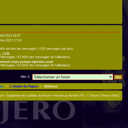
Mai 2013 19:57
Nov 2017 17:24
04% de tous les messages / 0.02 messages par jour)
L / 2,5L
 Messages / 47.86% des messages de l’utilisateur)
erture corps pompe injection zexel
 Messages / 47.01% des messages de l’utilisateur)
Aller à:
ite
‹
L'Atelier du Pajero
‹
DKBoost
rum
•
Supprimer les cookies du forum
• Heures au format UTC + 1 heure [ Heure d’été ]