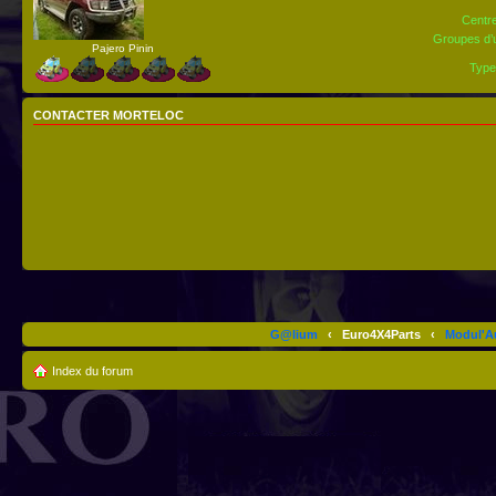
Centre
Groupes d’u
Pajero Pinin
Type
CONTACTER MORTELOC
G@lium
‹
Euro4X4Parts
‹
Modul'A
Index du forum