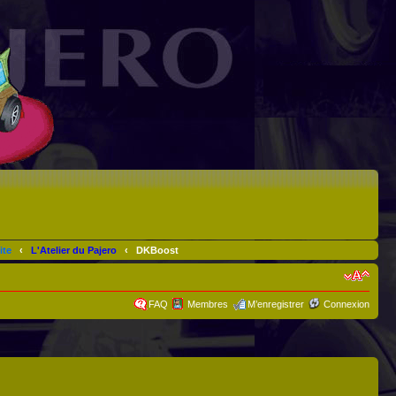
ite
‹
L'Atelier du Pajero
‹
DKBoost
FAQ
Membres
M’enregistrer
Connexion