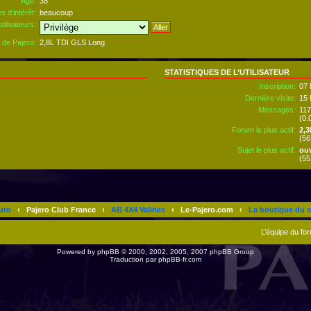
Âge:
38
s d’intérêt:
beaucoup
tilisateurs:
 de Pajero:
2,8L TDI GLS Long
STATISTIQUES DE L’UTILISATEUR
Inscription:
07 
Dernière visite:
15 
Messages:
117
(0.
Forum le plus actif:
2,3
(56
Sujet le plus actif:
ouv
(55
uto
‹
Pajero Club France
‹
AB 4X4 Valines
‹
Le-Pajero.com
‹
La boutique du s
L’équipe du fo
Powered by
phpBB
© 2000, 2002, 2005, 2007 phpBB Group
Traduction par
phpBB-fr.com