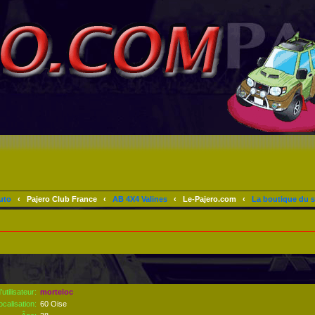
uto
‹
Pajero Club France
‹
AB 4X4 Valines
‹
Le-Pajero.com
‹
La boutique du s
utilisateur:
morteloc
ocalisation:
60 Oise