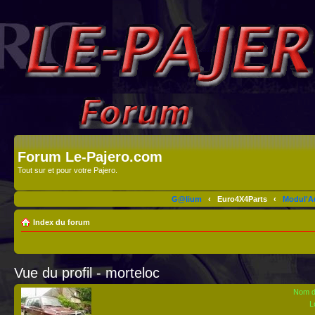
Forum Le-Pajero.com
Tout sur et pour votre Pajero.
G@lium
‹
Euro4X4Parts
‹
Modul'A
Index du forum
Vue du profil - morteloc
Nom d’
L