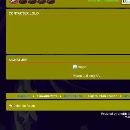
Groupes d’utilisateurs:
CONTACTER LOLO
SIGNATURE
Pajero 2L8 long BA....
G@lium
‹
Euro4X4Parts
‹
Modul'Auto
‹
Pajero Club France
‹
AB 4
Index du forum
Powered by
phpBB
©
Trad