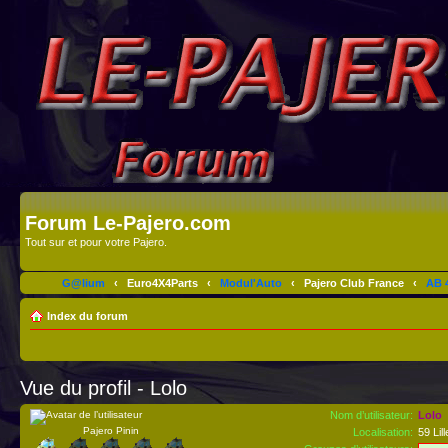
Forum Le-Pajero.com
Tout sur et pour votre Pajero.
G@lium
‹
Euro4X4Parts
‹
Modul'Auto
‹
Pajero Club France
‹
AB 4
Index du forum
Vue du profil - Lolo
Nom d’utilisateur:
Lolo
Pajero Pinin
Localisation:
59 Lil