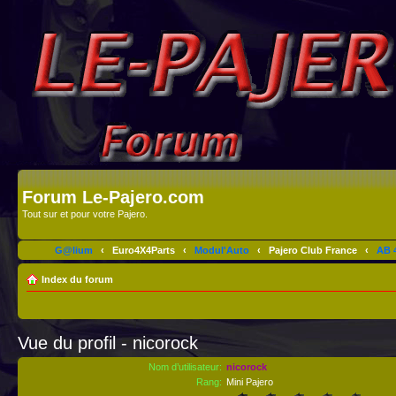
Forum Le-Pajero.com
Tout sur et pour votre Pajero.
G@lium
‹
Euro4X4Parts
‹
Modul'Auto
‹
Pajero Club France
‹
AB 4
Index du forum
Vue du profil - nicorock
Nom d’utilisateur:
nicorock
Rang:
Mini Pajero