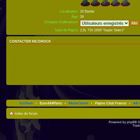
Localisation:
20 Bastia
Âge:
39
Groupes d’utilisateurs:
Type de Pajero:
2,5L TDI 1999 "Super Select"
CONTACTER NICOROCK
G@lium
‹
Euro4X4Parts
‹
Modul'Auto
‹
Pajero Club France
‹
AB 4
Index du forum
Powered by
phpBB
©
Trad