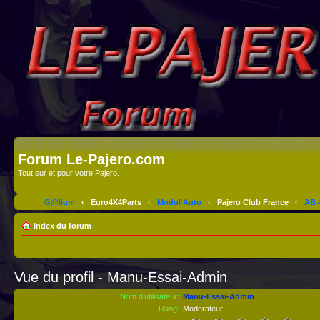
Forum Le-Pajero.com
Tout sur et pour votre Pajero.
G@lium
‹
Euro4X4Parts
‹
Modul'Auto
‹
Pajero Club France
‹
AB 4
Index du forum
Vue du profil - Manu-Essai-Admin
Nom d’utilisateur:
Manu-Essai-Admin
Rang:
Moderateur