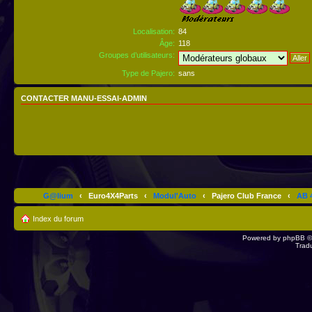
Localisation:
84
Âge:
118
Groupes d’utilisateurs:
Type de Pajero:
sans
CONTACTER MANU-ESSAI-ADMIN
G@lium
‹
Euro4X4Parts
‹
Modul'Auto
‹
Pajero Club France
‹
AB 4
Index du forum
Powered by
phpBB
©
Trad