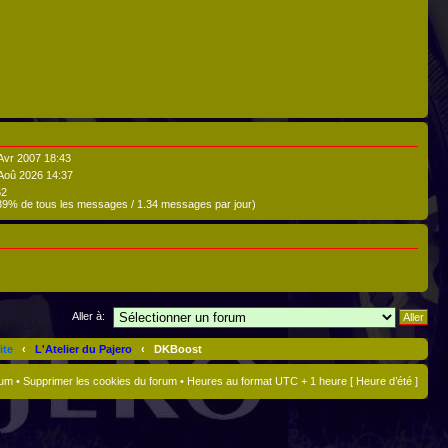
Avr 2007 18:43
Aoû 2026 14:37
62
39% de tous les messages / 1.34 messages par jour)
Aller à:
ite
‹
L'Atelier du Pajero
‹
DKBoost
rum
•
Supprimer les cookies du forum
• Heures au format UTC + 1 heure [ Heure d’été ]