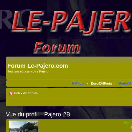
Forum Le-Pajero.com
Tout sur et pour votre Pajero.
G@lium
‹
Euro4X4Parts
‹
Modul'A
Index du forum
Vue du profil - Pajero-2B
Nom d