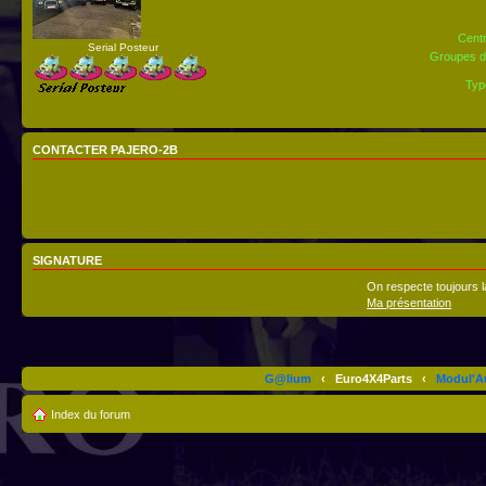
Centr
Serial Posteur
Groupes d’
Typ
CONTACTER PAJERO-2B
SIGNATURE
On respecte toujours l
Ma présentation
G@lium
‹
Euro4X4Parts
‹
Modul'A
Index du forum