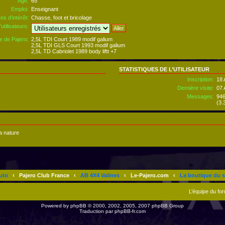
Âge:
65
Emploi:
Enseignant
es d’intérêt:
Chasse, foot et bricolage
utilisateurs:
e de Pajero:
2,5L TDI Court 1989 modif galium
2,5L TDI GLS Court 1993 modif galium
2,5L TD Cabriolet 1989 body liftt +7
STATISTIQUES DE L’UTILISATEUR
Inscription:
18 
Dernière visite:
07 
Messages:
94
(3.
a nature
uto
‹
Pajero Club France
‹
AB 4X4 Valines
‹
Le-Pajero.com
‹
La boutique du s
L’équipe du fo
Powered by
phpBB
© 2000, 2002, 2005, 2007 phpBB Group
Traduction par
phpBB-fr.com