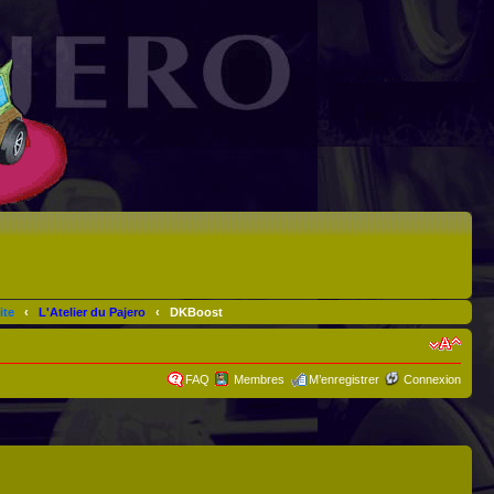
ite
‹
L'Atelier du Pajero
‹
DKBoost
FAQ
Membres
M’enregistrer
Connexion