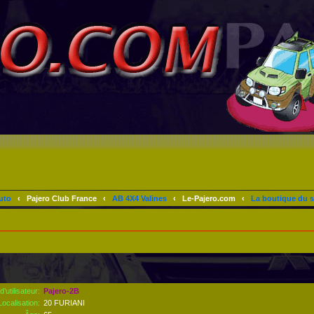
uto
‹
Pajero Club France
‹
AB 4X4 Valines
‹
Le-Pajero.com
‹
La boutique du s
’utilisateur:
Pajero-2B
Localisation:
20 FURIANI