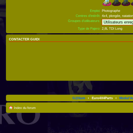
Emploi:
Photographe
Centres d’intérêt:
4x4, plongée, natation,
Groupes d’utilisateurs:
Type de Pajero:
2,8L TDI Long
CONTACTER GUIDI
G@lium
‹
Euro4X4Parts
‹
Modul'A
Index du forum