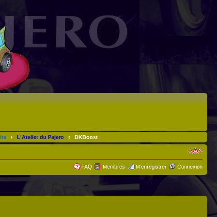
ite
‹
L'Atelier du Pajero
‹
DKBoost
FAQ
Membres
M’enregistrer
Connexion