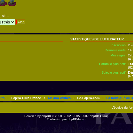
 ski...
STATISTIQUES DE L’UTILISATEUR
Inscription:
25 
Dernière visite:
14 
Messages:
22
(0.
Forum le plus actif:
TSF
(82
Sujet le plus actif:
Dém
(6 
uto
‹
Pajero Club France
‹
AB 4X4 Valines
‹
Le-Pajero.com
‹
La boutique du s
L’équipe du fo
Powered by
phpBB
© 2000, 2002, 2005, 2007 phpBB Group
Traduction par
phpBB-fr.com