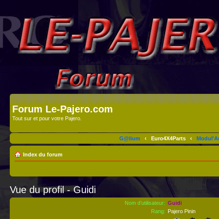
Forum Le-Pajero.com
Tout sur et pour votre Pajero.
G@lium
‹
Euro4X4Parts
‹
Modul'A
Index du forum
Vue du profil - Guidi
Nom d’utilisateur:
Guidi
Rang:
Pajero Pinin