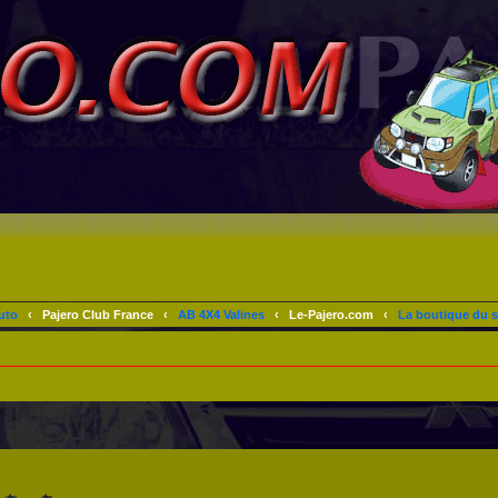
uto
‹
Pajero Club France
‹
AB 4X4 Valines
‹
Le-Pajero.com
‹
La boutique du s