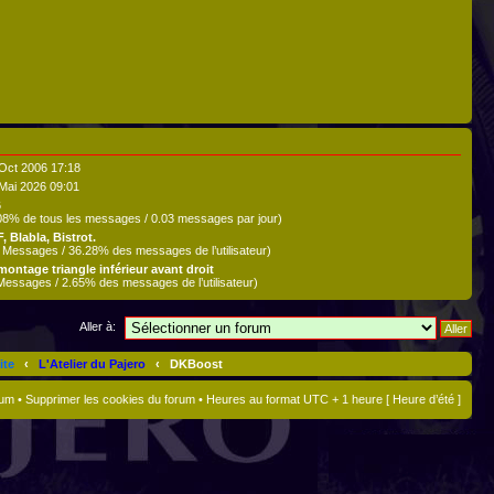
Oct 2006 17:18
Mai 2026 09:01
6
08% de tous les messages / 0.03 messages par jour)
, Blabla, Bistrot.
 Messages / 36.28% des messages de l’utilisateur)
ontage triangle inférieur avant droit
Messages / 2.65% des messages de l’utilisateur)
Aller à:
ite
‹
L'Atelier du Pajero
‹
DKBoost
rum
•
Supprimer les cookies du forum
• Heures au format UTC + 1 heure [ Heure d’été ]