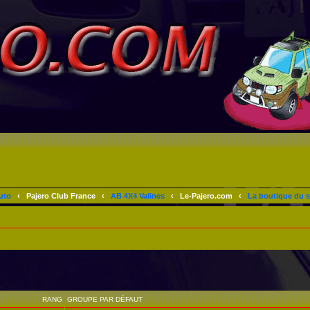
uto
‹
Pajero Club France
‹
AB 4X4 Valines
‹
Le-Pajero.com
‹
La boutique du s
RANG
GROUPE PAR DÉFAUT