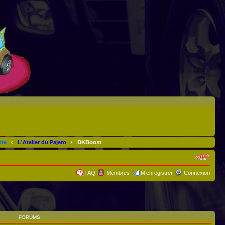
ite
‹
L'Atelier du Pajero
‹
DKBoost
FAQ
Membres
M’enregistrer
Connexion
FORUMS