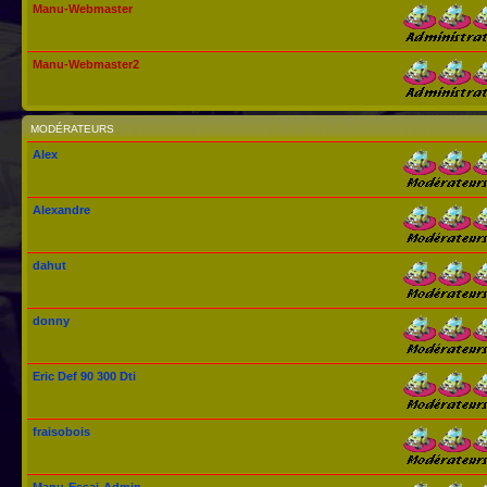
Manu-Webmaster
Manu-Webmaster2
MODÉRATEURS
Alex
Alexandre
dahut
donny
Eric Def 90 300 Dti
fraisobois
Manu-Essai-Admin