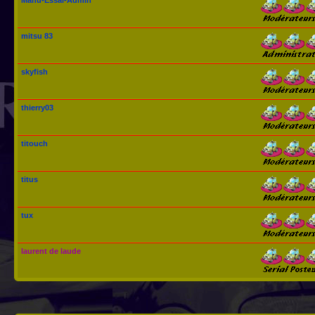
mitsu 83
skyfish
thierry03
titouch
titus
tux
laurent de laude