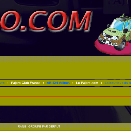
uto
‹
Pajero Club France
‹
AB 4X4 Valines
‹
Le-Pajero.com
‹
La boutique du s
RANG
GROUPE PAR DÉFAUT