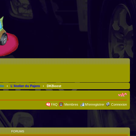
ite
‹
L'Atelier du Pajero
‹
DKBoost
FAQ
Membres
M’enregistrer
Connexion
FORUMS