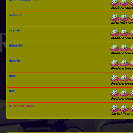
mitsu 83
skyfish
thierry03
titouch
titus
tux
laurent de laude