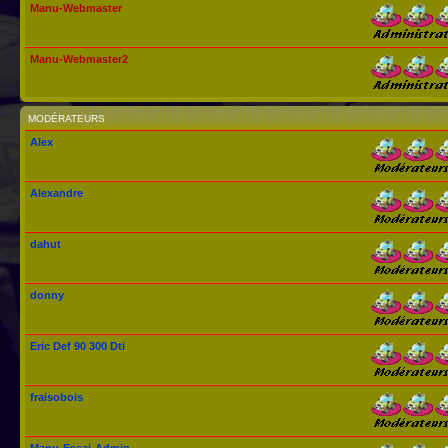
Manu-Webmaster
Manu-Webmaster2
MODÉRATEURS
Alex
Alexandre
dahut
donny
Eric Def 90 300 Dti
fraisobois
Manu-Essai-Admin