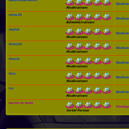
Modérat
mitsu 83
Modérat
skyfish
Modérat
thierry03
Modérat
titouch
Modérat
titus
Modérat
tux
Modérat
laurent de laude
Privilège