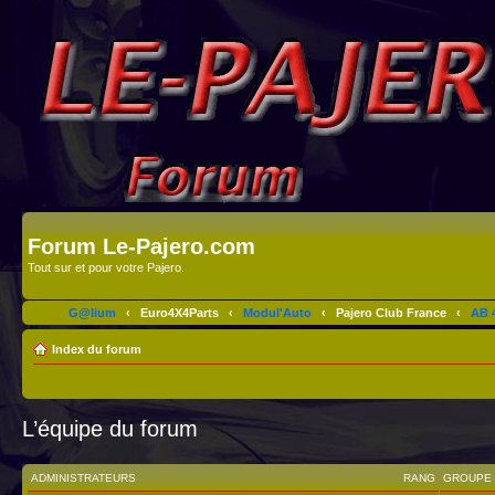
Forum Le-Pajero.com
Tout sur et pour votre Pajero.
G@lium
‹
Euro4X4Parts
‹
Modul'Auto
‹
Pajero Club France
‹
AB 4
Index du forum
L’équipe du forum
ADMINISTRATEURS
RANG
GROUPE 