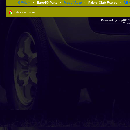
G@lium
‹
Euro4X4Parts
‹
Modul'Auto
‹
Pajero Club France
‹
AB 4
Index du forum
Powered by
phpBB
©
Trad