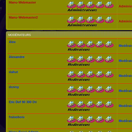
Manu-Webmaster
Adminis
Manu-Webmaster2
Adminis
MODÉRATEURS
Alex
Modérat
Alexandre
Modérat
dahut
Modérat
donny
Modérat
Eric Def 90 300 Dti
Modérat
fraisobois
Modérat
Manu-Essai-Admin