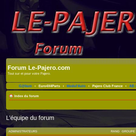
Forum Le-Pajero.com
Tout sur et pour votre Pajero.
G@lium
‹
Euro4X4Parts
‹
Modul'Auto
‹
Pajero Club France
‹
AB 4
Index du forum
L’équipe du forum
ADMINISTRATEURS
RANG
GROUPE 