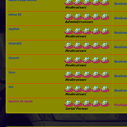
Modérat
mitsu 83
Modérat
skyfish
Modérat
thierry03
Modérat
titouch
Modérat
titus
Modérat
tux
Modérat
laurent de laude
Privilège