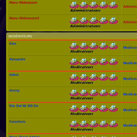
Manu-Webmaster
Adminis
Manu-Webmaster2
Adminis
MODÉRATEURS
Alex
Modérat
Alexandre
Modérat
dahut
Modérat
donny
Modérat
Eric Def 90 300 Dti
Modérat
fraisobois
Modérat
Manu-Essai-Admin