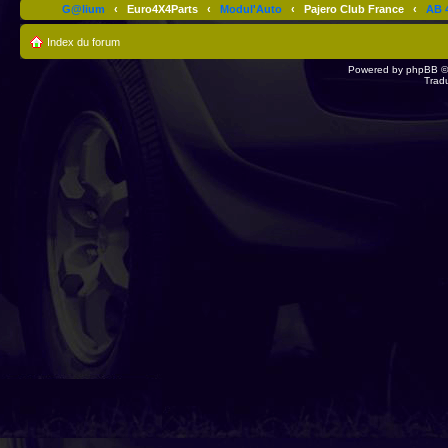
G@lium
‹
Euro4X4Parts
‹
Modul'Auto
‹
Pajero Club France
‹
AB 4
Index du forum
Powered by
phpBB
©
Trad