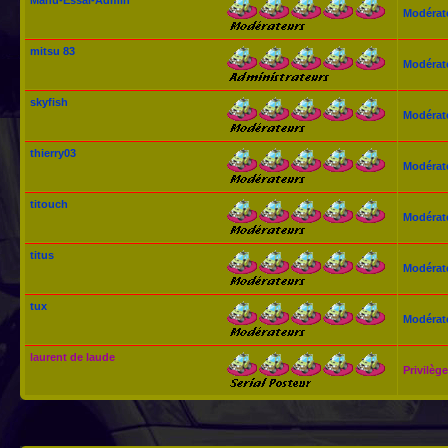
Modérat
mitsu 83
Modérat
skyfish
Modérat
thierry03
Modérat
titouch
Modérat
titus
Modérat
tux
Modérat
laurent de laude
Privilège