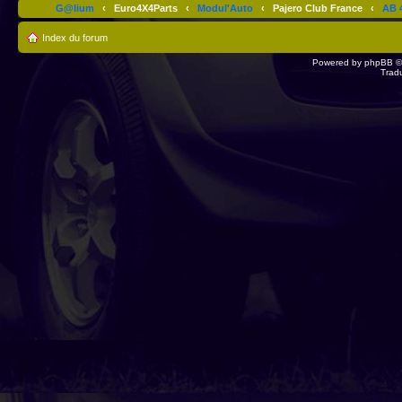
G@lium
‹
Euro4X4Parts
‹
Modul'Auto
‹
Pajero Club France
‹
AB 4
Index du forum
Powered by
phpBB
©
Trad