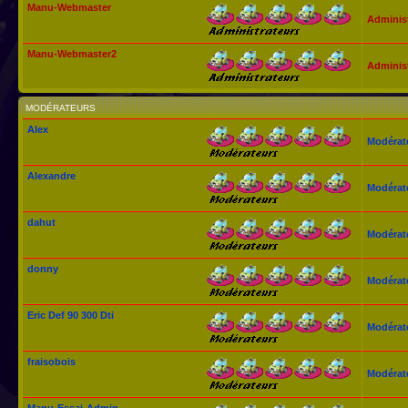
Manu-Webmaster
Adminis
Manu-Webmaster2
Adminis
MODÉRATEURS
Alex
Modérat
Alexandre
Modérat
dahut
Modérat
donny
Modérat
Eric Def 90 300 Dti
Modérat
fraisobois
Modérat
Manu-Essai-Admin