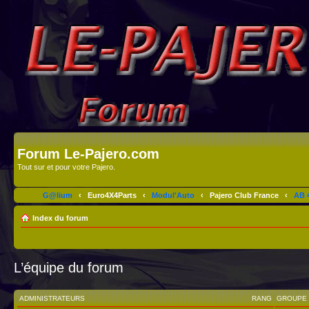
Forum Le-Pajero.com
Tout sur et pour votre Pajero.
G@lium
‹
Euro4X4Parts
‹
Modul'Auto
‹
Pajero Club France
‹
AB 4
Index du forum
L’équipe du forum
ADMINISTRATEURS
RANG
GROUPE 