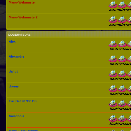
Manu-Webmaster
Manu-Webmaster2
MODÉRATEURS
Alex
Alexandre
dahut
donny
Eric Def 90 300 Dti
fraisobois
Manu-Essai-Admin