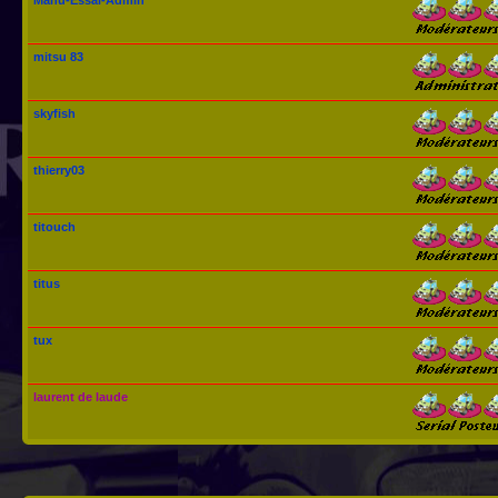
mitsu 83
skyfish
thierry03
titouch
titus
tux
laurent de laude