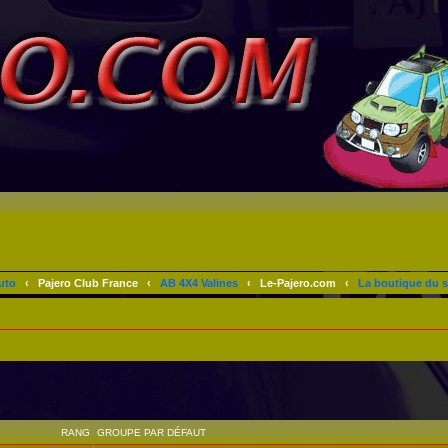
uto
‹
Pajero Club France
‹
AB 4X4 Valines
‹
Le-Pajero.com
‹
La boutique du s
RANG
GROUPE PAR DÉFAUT