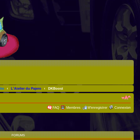
ite
‹
L'Atelier du Pajero
‹
DKBoost
FAQ
Membres
M’enregistrer
Connexion
FORUMS