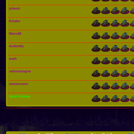
juliend
Kstabu
Manu68
An0m4lly
wath
sebmontagne
rasemussen
Scott Cutting