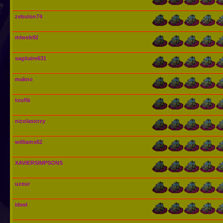
zebulon74
mlweb92
sagitaire631
makno
toufik
nicolasorzy
williams62
XAVIERSIMPSONS
uzeur
ideel