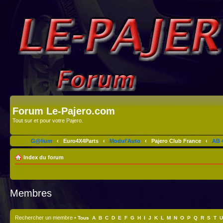
Forum Le-Pajero.com
Tout sur et pour votre Pajero.
G@lium
‹
Euro4X4Parts
‹
Modul'Auto
‹
Pajero Club France
‹
AB 4
Index du forum
Membres
Rechercher un membre
•
Tous
A
B
C
D
E
F
G
H
I
J
K
L
M
N
O
P
Q
R
S
T
U