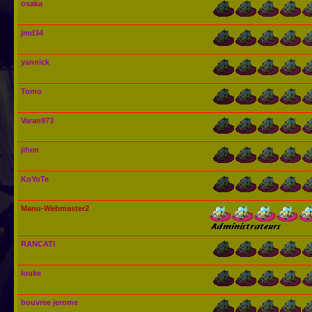
osaka
jmd34
yannick
Tomo
Varan973
jihen
KoYoTe
Manu-Webmaster2
RANCATI
louke
bouvree jerome