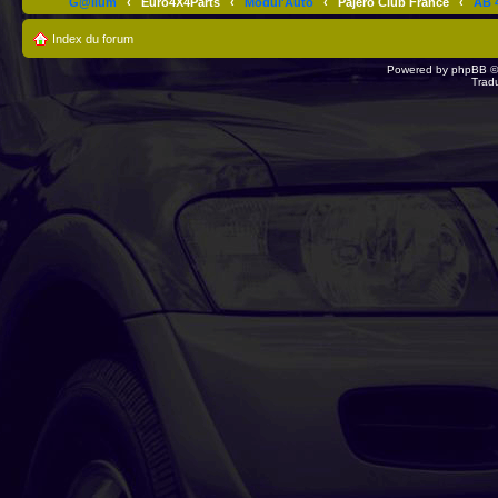
G@lium
‹
Euro4X4Parts
‹
Modul'Auto
‹
Pajero Club France
‹
AB 4
Index du forum
Powered by
phpBB
©
Trad