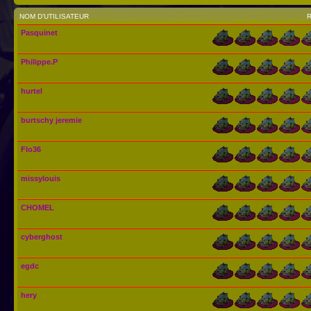
NOM D’UTILISATEUR
Pasquinet
Philippe.P
hurtel
burtschy jeremie
Flo36
missylouis
CHOMEL
cyberghost
egdc
hery