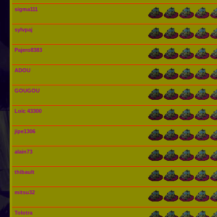
sigma111
sylvpaj
Pajero8383
ADOU
GOUGOU
Loïc 43300
jipe1306
alain73
thibault
mitsu32
Tolotra