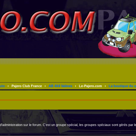
uto
‹
Pajero Club France
‹
AB 4X4 Valines
‹
Le-Pajero.com
‹
La boutique du s
 d'administration sur le forum. C’est un groupe spécial, les groupes spéciaux sont gérés par l