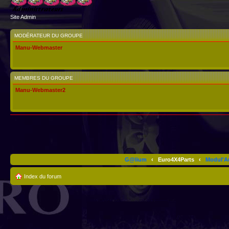
Site Admin
MODÉRATEUR DU GROUPE
Manu-Webmaster
MEMBRES DU GROUPE
Manu-Webmaster2
G@lium
‹
Euro4X4Parts
‹
Modul'A
Index du forum