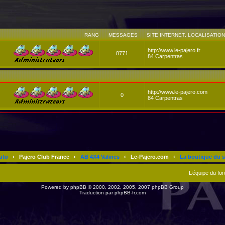
RANG
MESSAGES
SITE INTERNET
,
LOCALISATION
http://www.le-pajero.fr
8771
84 Carpentras
http://www.le-pajero.com
0
84 Carpentras
uto
‹
Pajero Club France
‹
AB 4X4 Valines
‹
Le-Pajero.com
‹
La boutique du s
L’équipe du fo
Powered by
phpBB
© 2000, 2002, 2005, 2007 phpBB Group
Traduction par
phpBB-fr.com