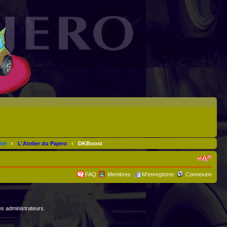
ite
‹
L'Atelier du Pajero
‹
DKBoost
FAQ
Membres
M’enregistrer
Connexion
es administrateurs.