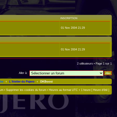
INSCRIPTION
01 Nov 2004 21:29
01 Nov 2004 21:29
2 utilisateurs • Page
1
sur
1
Aller à:
ite
‹
L'Atelier du Pajero
‹
DKBoost
rum
•
Supprimer les cookies du forum
• Heures au format UTC + 1 heure [ Heure d’été ]