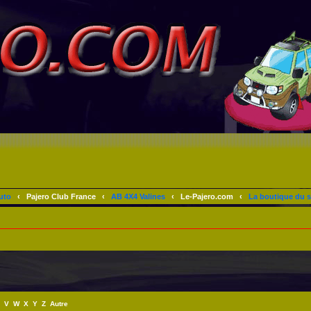
uto
‹
Pajero Club France
‹
AB 4X4 Valines
‹
Le-Pajero.com
‹
La boutique du s
V
W
X
Y
Z
Autre