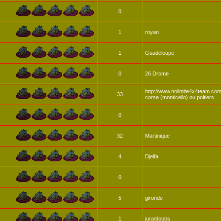
0
1
royan
1
Guadeloupe
0
26 Drome
http://www.nolimite4x4team.co
33
corse (monticello) ou poitiers
0
32
Martinique
4
Djelfa
0
5
gironde
1
jura/doubs