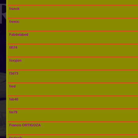
franck
fremic
Fabdelabed
fifi74
foxyjon
f3d73
fred
fab40
fm79
Francis ORTIGOZA
fredosfr