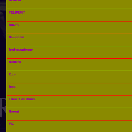
FELIPE974
fouÃ©
flaviodam
fred-maurienne
fredfred
f1ioi
frout
Francis du mans
florent
FiC