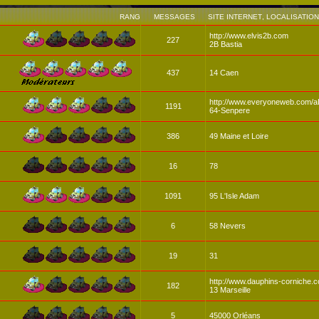
RANG
MESSAGES
SITE INTERNET
,
LOCALISATION
http://www.elvis2b.com
227
2B Bastia
437
14 Caen
http://www.everyoneweb.com/a
1191
64-Senpere
386
49 Maine et Loire
16
78
1091
95 L'Isle Adam
6
58 Nevers
19
31
http://www.dauphins-corniche.
182
13 Marseille
5
45000 Orléans