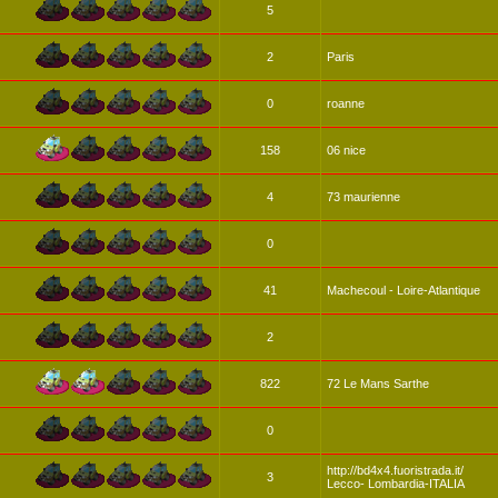
5
2
Paris
0
roanne
158
06 nice
4
73 maurienne
0
41
Machecoul - Loire-Atlantique
2
822
72 Le Mans Sarthe
0
http://bd4x4.fuoristrada.it/
3
Lecco- Lombardia-ITALIA