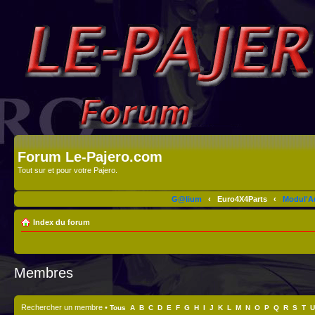
Forum Le-Pajero.com
Tout sur et pour votre Pajero.
G@lium
‹
Euro4X4Parts
‹
Modul'A
Index du forum
Membres
Rechercher un membre
•
Tous
A
B
C
D
E
F
G
H
I
J
K
L
M
N
O
P
Q
R
S
T
U