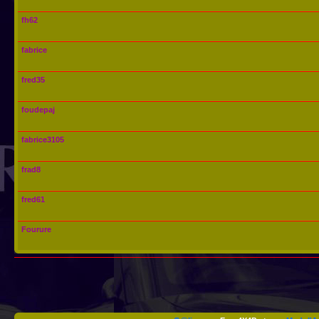
fh62
fabrice
fred35
foudepaj
fabrice3105
frad8
fred61
Fourure