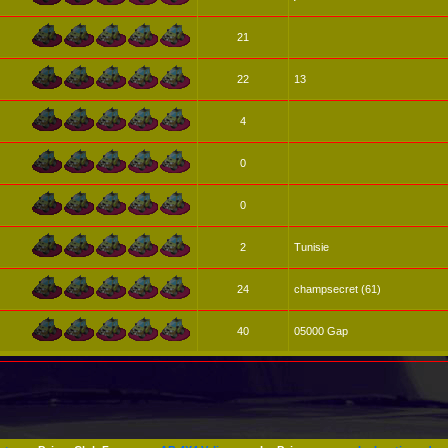
21
22
13
4
0
0
2
Tunisie
24
champsecret (61)
40
05000 Gap