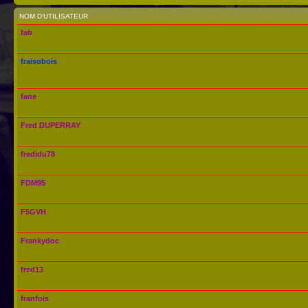
NOM D’UTILISATEUR
fab
fraisobois
fane
Fred DUPERRAY
fredidu78
FDM95
F5GVH
Frankydoc
fred13
franfois