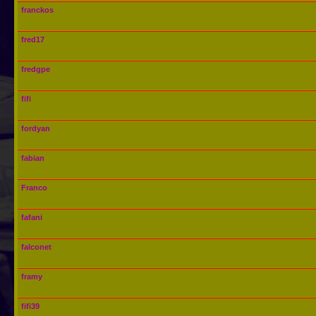
franckos
fred17
fredgpe
fifi
fordyan
fabian
Franco
fafani
falconet
framy
fifi39