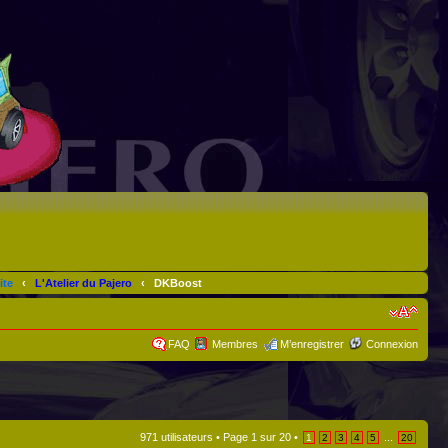
ite
‹
L'Atelier du Pajero
‹
DKBoost
FAQ
Membres
M’enregistrer
Connexion
971 utilisateurs •
Page
1
sur
20
•
...
1
2
3
4
5
20