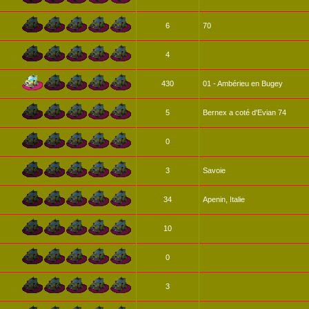
6
70
4
430
01 - Ambérieu en Bugey
5
Bernex a coté d'Evian 74
0
3
Savoie
34
Apenin, Italie
10
0
3