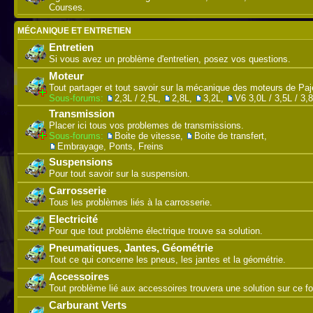
Courses.
MÉCANIQUE ET ENTRETIEN
Entretien
Si vous avez un problème d'entretien, posez vos questions.
Moteur
Tout partager et tout savoir sur la mécanique des moteurs de Paj
Sous-forums:
2,3L / 2,5L
,
2,8L
,
3,2L
,
V6 3,0L / 3,5L / 3,
Transmission
Placer ici tous vos problemes de transmissions.
Sous-forums:
Boite de vitesse
,
Boite de transfert
,
Embrayage, Ponts, Freins
Suspensions
Pour tout savoir sur la suspension.
Carrosserie
Tous les problèmes liés à la carrosserie.
Electricité
Pour que tout problème électrique trouve sa solution.
Pneumatiques, Jantes, Géométrie
Tout ce qui concerne les pneus, les jantes et la géométrie.
Accessoires
Tout problème lié aux accessoires trouvera une solution sur ce f
Carburant Verts