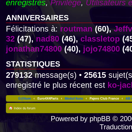
enregistrés
,
Privilège
,
Utilisateurs 
ANNIVERSAIRES
Félicitations à:
routman
(60),
Jeff
32
(47),
nad80
(46),
classletop
(4
jonathan74800
(40),
jojo74800
(4
STATISTIQUES
279132
message(s) •
25615
sujet(s
enregistré le plus récent est
ko-ja
G@lium
‹
Euro4X4Parts
‹
Modul'Auto
‹
Pajero Club France
‹
AB 4
Index du forum
Powered by
phpBB
© 2000
Traductio