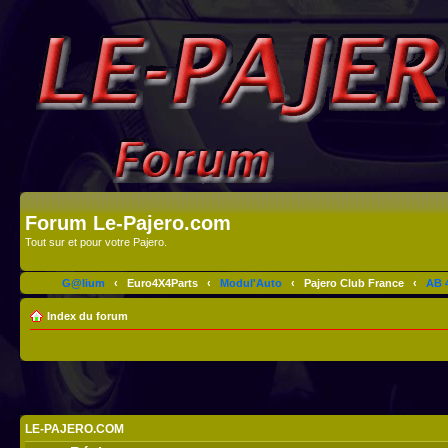
Forum Le-Pajero.com
Tout sur et pour votre Pajero.
G@lium
‹
Euro4X4Parts
‹
Modul'Auto
‹
Pajero Club France
‹
AB 4
Index du forum
LE-PAJERO.COM