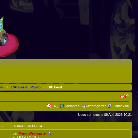
ite
‹
L'Atelier du Pajero
‹
DKBoost
FAQ
Membres
M’enregistrer
Connexion
Nous sommes le 09 Aoû 2026 10:21
ES
DERNIER MESSAGE
par
Manu-Webmaster
23 Oct 2009 18:59