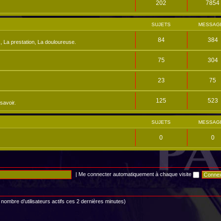
202
7854
SUJETS
MESSAG
84
384
, La prestation, La douloureuse.
75
304
23
75
125
523
savoir.
SUJETS
MESSAG
0
0
|
Me connecter automatiquement à chaque visite
 le nombre d’utilisateurs actifs ces 2 dernières minutes)