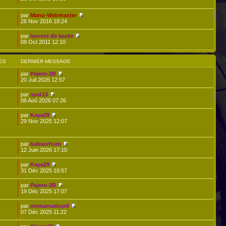
par
Manu-Webmaster
26 Nov 2016 18:24
par
laurent de laude
08 Oct 2011 12:10
ES
DERNIER MESSAGE
par
Pajero-2B
1
20 Juil 2026 12:57
par
spat13
0
06 Aoû 2026 07:26
par
Kaya29
29 Nov 2025 12:07
par
babaorhum
12 Juin 2026 17:10
par
Kaya29
31 Déc 2025 10:57
par
Pajero-2B
19 Déc 2025 17:07
par
emmanuelcyril
07 Déc 2025 11:22