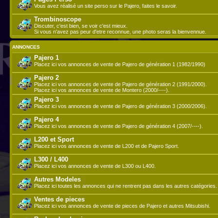
Vous avez réalisé un site perso sur le Pajero, faites le savoir.
Trombinoscope
Discuter, c'est bien, se voir c'est mieux.
Si vous n'avez pas peur d'etre reconnue, une photo seras la bienvennue.
ANNONCES
Pajero 1
Placez ici vos annonces de vente de Pajero de génération 1 (1982/1990)
Pajero 2
Placez ici vos annonces de vente de Pajero de génération 2 (1991/2000).
Placez ici vos annonces de vente de Montero (2000/----).
Pajero 3
Placez ici vos annonces de vente de Pajero de génération 3 (2000/2006).
Pajero 4
Placez ici vos annonces de vente de Pajero de génération 4 (2007/----).
L200 et Sport
Placez ici vos annonces de vente de L200 et de Pajero Sport.
L300 / L400
Placez ici vos annonces de vente de L300 ou L400.
Autres Modeles
Placez ici toutes les annonces qui ne rentrent pas dans les autres catégories.
Ventes de pieces
Placez ici vos annonces de vente de pieces de Pajero et autres Mitsubishi.