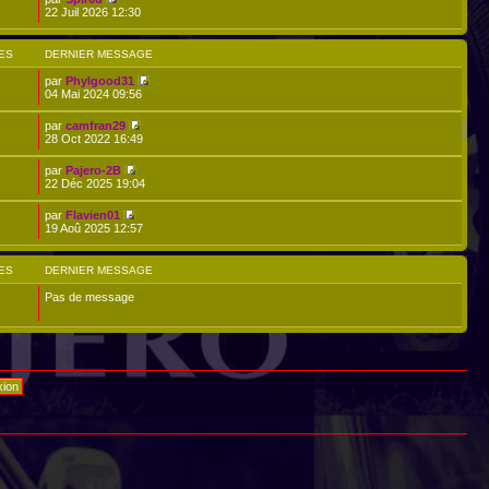
22 Juil 2026 12:30
ES
DERNIER MESSAGE
par
Phylgood31
04 Mai 2024 09:56
par
camfran29
28 Oct 2022 16:49
par
Pajero-2B
22 Déc 2025 19:04
par
Flavien01
19 Aoû 2025 12:57
ES
DERNIER MESSAGE
Pas de message