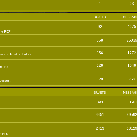
1
23
SUJETS
MESSAG
92
4275
me REP
668
2503
156
1272
ion en Raid ou balade.
128
1048
nture.
120
753
ourses.
SUJETS
MESSAG
1486
1050
4451
3959
2413
1812
reins