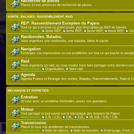
Recherche de pieces
Placez ici vos annonces de recherche de pieces.
SORTIE, BALADES, RASSEMBLEMENT, RAID.
REP: Rassemblement Européen du Pajero
Tout ce qui concerne ce grand projet, plus l'inscription au REP de l'année.
Sous-forums:
3eme REP
,
4eme REP
,
5eme REP
,
6eme REP
,
7e
Randonnées, Balades.
Vous organisez une randonnée, une balades, faites le savoir.
Navigation
Echangez vos impressions ou vos problèmes sur tout ce qui touche la navigat
Raid
Vous organisez un raid, ou vous voulez nous faire partager votre derniere ave
Sous-forums:
Organisation
,
Votre raid
Agenda
Agenda France et Etranger des sorties, Balades, Rassemblements, Raid et C
MÉCANIQUE ET ENTRETIEN
Entretien
Si vous avez un problème d'entretien, posez vos questions.
Moteur
Tout partager et tout savoir sur la mécanique des moteurs de Pajero.
Sous-forums:
2,3L / 2,5L
,
2,8L
,
3,2L
,
V6 3,0L / 3,5L / 3,8L
Transmission
Placer ici tous vos problemes de transmissions.
Sous-forums:
Boite de vitesse
,
Boite de transfert
,
Embrayage, Ponts, F