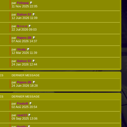
par
Felixpaj
11 Nov 2025 22:05
par
Dalton 57
12 Juin 2026 11:09
par
N-i-c-o
2
22 Juil 2026 09:03
par
Pajero-2B
8
07 Aoû 2026 14:37
par
Vicaly
12 Mar 2026 11:39
par
Dalton 57
24 Jan 2026 12:44
ES
DERNIER MESSAGE
par
Pajero-2B
24 Juin 2026 18:28
ES
DERNIER MESSAGE
par
FredoN
02 Aoû 2025 20:54
par
spat13
09 Sep 2025 13:06
par
Spir0u