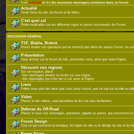
Il est
impératif
de lire
les nouveaux messages contenus dans ce forum
.
Actualité
Toute l'actu du site, du forum et de Mitsu.
C'est quoi ça!
Petite explication sur les differents logos et autres nouveautés du Forum.
DISCUSSION GÉNÉRAL
TSF, Blabla, Bistrot.
Posez toutes vos questions qui ne rentrent pas dans les autres Forum, ou ve
Présentation
Vous arrivez sur le forum du site, présentez-vous, ainsi que votre Pajero.
Découvrir nos regions
Sur cet espace, placé:
-Vos reportages photos ou écrits sur une région.
-Vos reportages qui n'ont rien à voir avec le Pajero.
Liens
Faites nous part des liens que vous avez trouvé, que ce soit sur la toile ou aill
Video
Placez ici les videos, cela permettra de les voir plus facilement.
Defense du Off-Road
Placez ici tous vos messages, questions, appels ou autres, qui concernent la d
Forum Design
Tout ce qui concerne la boutique, les logos du site ou le design du site et du f
Pages Perso