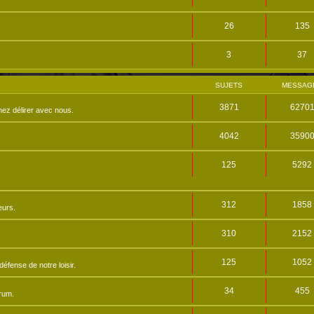
26
135
3
37
SUJETS
MESSAG
3871
6270
nez délirer avec nous.
4042
3590
125
5292
312
1858
eurs.
310
2152
125
1052
éfense de notre loisir.
34
455
orum.