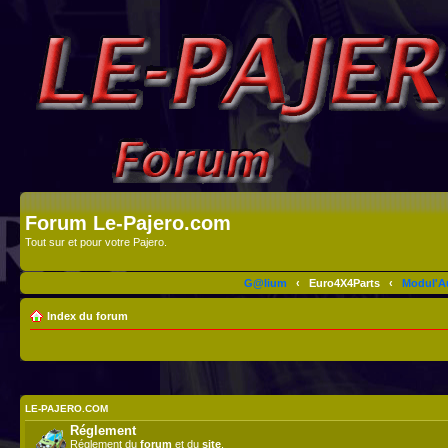
Forum Le-Pajero.com
Tout sur et pour votre Pajero.
G@lium
‹
Euro4X4Parts
‹
Modul'A
Index du forum
LE-PAJERO.COM
Réglement
Réglement du
forum
et du
site
.