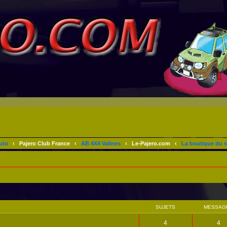
uto
‹
Pajero Club France
‹
AB 4X4 Valines
‹
Le-Pajero.com
‹
La boutique du s
SUJETS
MESSAG
4
4