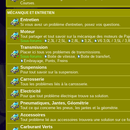
Courses.
MÉCANIQUE ET ENTRETIEN
Entretien
Si vous avez un problème d'entretien, posez vos questions.
Moteur
Tout partager et tout savoir sur la mécanique des moteurs de Paj
Sous-forums:
2,3L / 2,5L
,
2,8L
,
3,2L
,
V6 3,0L / 3,5L / 3,
Transmission
Placer ici tous vos problemes de transmissions.
Sous-forums:
Boite de vitesse
,
Boite de transfert
,
Embrayage, Ponts, Freins
Suspensions
Pour tout savoir sur la suspension.
Carrosserie
Tous les problèmes liés à la carrosserie.
Electricité
Pour que tout problème électrique trouve sa solution.
Pneumatiques, Jantes, Géométrie
Tout ce qui concerne les pneus, les jantes et la géométrie.
Accessoires
Tout problème lié aux accessoires trouvera une solution sur ce f
Carburant Verts