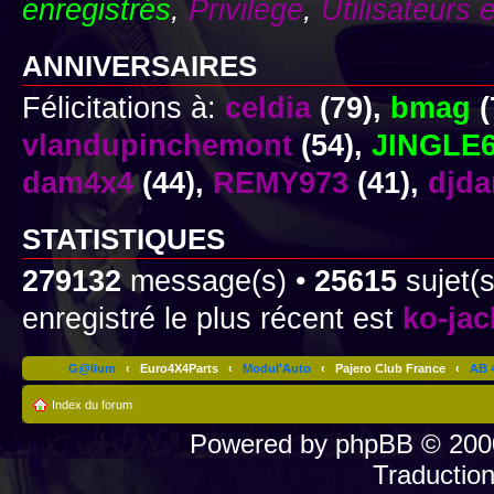
enregistrés
,
Privilège
,
Utilisateurs 
ANNIVERSAIRES
Félicitations à:
celdia
(79),
bmag
(
vlandupinchemont
(54),
JINGLE
dam4x4
(44),
REMY973
(41),
djd
STATISTIQUES
279132
message(s) •
25615
sujet(s
enregistré le plus récent est
ko-ja
G@lium
‹
Euro4X4Parts
‹
Modul'Auto
‹
Pajero Club France
‹
AB 4
Index du forum
Powered by
phpBB
© 2000
Traductio