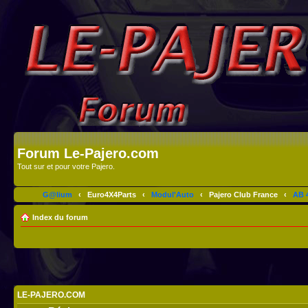
Forum Le-Pajero.com
Tout sur et pour votre Pajero.
G@lium
‹
Euro4X4Parts
‹
Modul'Auto
‹
Pajero Club France
‹
AB 4
Index du forum
LE-PAJERO.COM