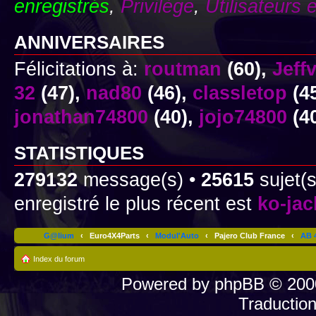
enregistrés
,
Privilège
,
Utilisateurs 
ANNIVERSAIRES
Félicitations à:
routman
(60),
Jeff
32
(47),
nad80
(46),
classletop
(4
jonathan74800
(40),
jojo74800
(4
STATISTIQUES
279132
message(s) •
25615
sujet(s
enregistré le plus récent est
ko-ja
G@lium
‹
Euro4X4Parts
‹
Modul'Auto
‹
Pajero Club France
‹
AB 4
Index du forum
Powered by
phpBB
© 2000
Traductio