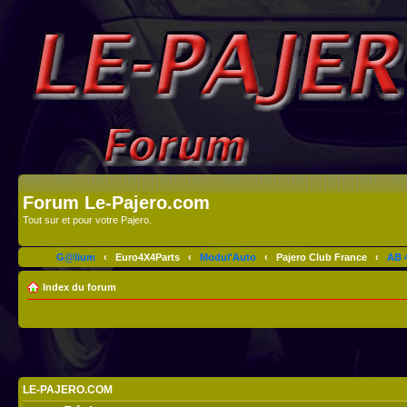
Forum Le-Pajero.com
Tout sur et pour votre Pajero.
G@lium
‹
Euro4X4Parts
‹
Modul'Auto
‹
Pajero Club France
‹
AB 4
Index du forum
LE-PAJERO.COM