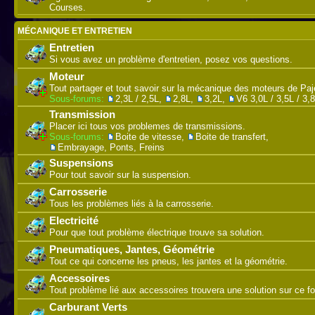
Courses.
MÉCANIQUE ET ENTRETIEN
Entretien
Si vous avez un problème d'entretien, posez vos questions.
Moteur
Tout partager et tout savoir sur la mécanique des moteurs de Paj
Sous-forums:
2,3L / 2,5L
,
2,8L
,
3,2L
,
V6 3,0L / 3,5L / 3,
Transmission
Placer ici tous vos problemes de transmissions.
Sous-forums:
Boite de vitesse
,
Boite de transfert
,
Embrayage, Ponts, Freins
Suspensions
Pour tout savoir sur la suspension.
Carrosserie
Tous les problèmes liés à la carrosserie.
Electricité
Pour que tout problème électrique trouve sa solution.
Pneumatiques, Jantes, Géométrie
Tout ce qui concerne les pneus, les jantes et la géométrie.
Accessoires
Tout problème lié aux accessoires trouvera une solution sur ce f
Carburant Verts