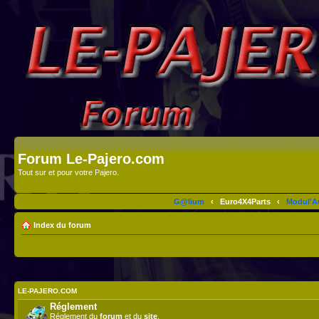
Forum Le-Pajero.com
Tout sur et pour votre Pajero.
G@lium
‹
Euro4X4Parts
‹
Modul'A
Index du forum
LE-PAJERO.COM
Réglement
Réglement du
forum
et du
site
.