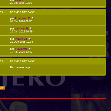
22 Juil 2026 12:30
ES
DERNIER MESSAGE
par
Phylgood31
04 Mai 2024 09:56
par
camfran29
28 Oct 2022 16:49
par
Pajero-2B
22 Déc 2025 19:04
par
Flavien01
19 Aoû 2025 12:57
ES
DERNIER MESSAGE
Pas de message