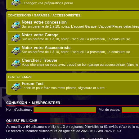
Echangez vos préparations perso.
CONCESSIONS / GARAGES / ACCESSOIRISTES.
Notez votre concession
Sur un barème de 1 à 10, notez: L'accueil Garage, L'accueil Pièces détachées
Notez votre Garage
Sur un barème de 1 à 10, noter: L'accueil, La prestation, La douloureuse.
Notez votre Accessoiriste
Sur un barème de 1 à 10, noter: L'accueil, La prestation, La douloureuse.
Chercher / Trouver
Vous cherchez ou vous avez trouvé un bon garage ou accessoiriste, faites le 
TEST ET ESSAI
Forum Test
Le forum pour faire vos tests photos, signature et autre.
CONNEXION
•
M’ENREGISTRER
Nom d’utilisateur:
Mot de passe:
QUI EST EN LIGNE
Au total il y a
64
utilisateurs en ligne :: 3 enregistrés, 0 invisible et 61 invités (d’après le
Le record du nombre d’utilisateurs en ligne est de
2026
, le 12 Avr 2026 19:53