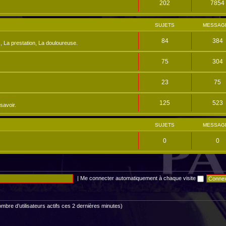
202
7854
SUJETS
MESSAG
84
384
, La prestation, La douloureuse.
75
304
23
75
125
523
savoir.
SUJETS
MESSAG
0
0
|
Me connecter automatiquement à chaque visite
 nombre d’utilisateurs actifs ces 2 dernières minutes)