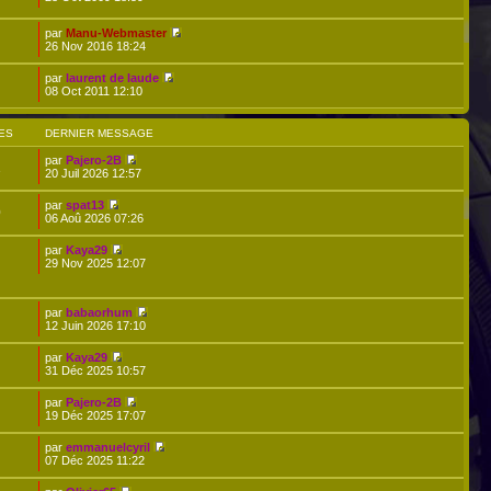
par
Manu-Webmaster
26 Nov 2016 18:24
par
laurent de laude
08 Oct 2011 12:10
ES
DERNIER MESSAGE
par
Pajero-2B
1
20 Juil 2026 12:57
par
spat13
0
06 Aoû 2026 07:26
par
Kaya29
29 Nov 2025 12:07
par
babaorhum
12 Juin 2026 17:10
par
Kaya29
31 Déc 2025 10:57
par
Pajero-2B
19 Déc 2025 17:07
par
emmanuelcyril
07 Déc 2025 11:22