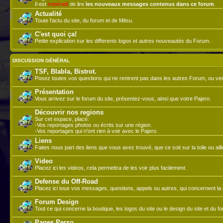
Il est
impératif
de lire
les nouveaux messages contenus dans ce forum
.
Actualité
Toute l'actu du site, du forum et de Mitsu.
C'est quoi ça!
Petite explication sur les differents logos et autres nouveautés du Forum.
DISCUSSION GÉNÉRAL
TSF, Blabla, Bistrot.
Posez toutes vos questions qui ne rentrent pas dans les autres Forum, ou ve
Présentation
Vous arrivez sur le forum du site, présentez-vous, ainsi que votre Pajero.
Découvrir nos regions
Sur cet espace, placé:
-Vos reportages photos ou écrits sur une région.
-Vos reportages qui n'ont rien à voir avec le Pajero.
Liens
Faites nous part des liens que vous avez trouvé, que ce soit sur la toile ou aill
Video
Placez ici les videos, cela permettra de les voir plus facilement.
Defense du Off-Road
Placez ici tous vos messages, questions, appels ou autres, qui concernent la d
Forum Design
Tout ce qui concerne la boutique, les logos du site ou le design du site et du f
Pages Perso