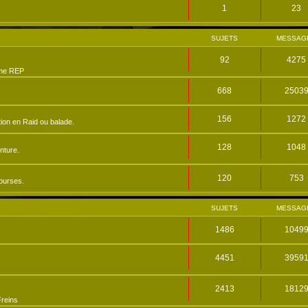
1
23
SUJETS
MESSAG
92
4275
me REP
668
2503
156
1272
ion en Raid ou balade.
128
1048
nture.
120
753
ourses.
SUJETS
MESSAG
1486
1049
4451
3959
2413
1812
reins