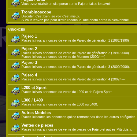
Vous avez réalisé un site perso sur le Pajero, faites le savoir.
Trombinoscope
Discuter, c'est bien, se voir c'est mieux.
Si vous n'avez pas peur d'etre reconnue, une photo seras la bienvennue.
ANNONCES
Pajero 1
Placez ici vos annonces de vente de Pajero de génération 1 (1982/1990)
Pajero 2
Placez ici vos annonces de vente de Pajero de génération 2 (1991/2000).
Placez ici vos annonces de vente de Montero (2000/----).
Pajero 3
Placez ici vos annonces de vente de Pajero de génération 3 (2000/2006).
Pajero 4
Placez ici vos annonces de vente de Pajero de génération 4 (2007/----).
L200 et Sport
Placez ici vos annonces de vente de L200 et de Pajero Sport.
L300 / L400
Placez ici vos annonces de vente de L300 ou L400.
Autres Modeles
Placez ici toutes les annonces qui ne rentrent pas dans les autres catégories.
Ventes de pieces
Placez ici vos annonces de vente de pieces de Pajero et autres Mitsubishi.