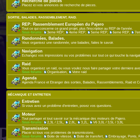
Recherche de pieces
Placez ici vos annonces de recherche de pieces.
SORTIE, BALADES, RASSEMBLEMENT, RAID.
REP: Rassemblement Européen du Pajero
Tout ce qui concerne ce grand projet, plus l'inscription au REP de l'année.
Sous-forums:
3eme REP
,
4eme REP
,
5eme REP
,
6eme REP
,
7e
Randonnées, Balades.
Vous organisez une randonnée, une balades, faites le savoir.
Navigation
Echangez vos impressions ou vos problèmes sur tout ce qui touche la navigat
Raid
Vous organisez un raid, ou vous voulez nous faire partager votre derniere ave
Sous-forums:
Organisation
,
Votre raid
Agenda
Agenda France et Etranger des sorties, Balades, Rassemblements, Raid et C
MÉCANIQUE ET ENTRETIEN
Entretien
Si vous avez un problème d'entretien, posez vos questions.
Moteur
Tout partager et tout savoir sur la mécanique des moteurs de Pajero.
Sous-forums:
2,3L / 2,5L
,
2,8L
,
3,2L
,
V6 3,0L / 3,5L / 3,8L
Transmission
Placer ici tous vos problemes de transmissions.
Sous-forums:
Boite de vitesse
,
Boite de transfert
,
Embrayage, Ponts, F