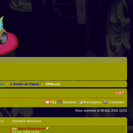
ite
‹
L'Atelier du Pajero
‹
DKBoost
FAQ
Membres
M’enregistrer
Connexion
Nous sommes le 06 Aoû 2026 15:01
ES
DERNIER MESSAGE
par
Manu-Webmaster
23 Oct 2009 18:59