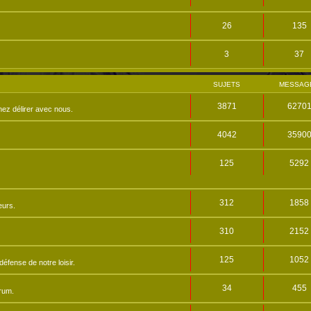
26
135
3
37
SUJETS
MESSAG
3871
6270
nez délirer avec nous.
4042
3590
125
5292
312
1858
eurs.
310
2152
125
1052
éfense de notre loisir.
34
455
orum.