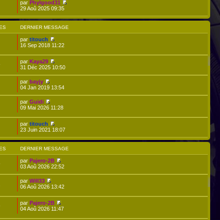
par
Phylgood31
29 Aoû 2025 09:35
ES
DERNIER MESSAGE
par
titouch
16 Sep 2018 11:22
par
Kaya29
9
31 Déc 2025 10:50
par
bayjy
04 Jan 2019 13:54
par
Guidi
09 Mai 2026 11:28
par
titouch
23 Juin 2021 18:07
ES
DERNIER MESSAGE
par
Pajero-2B
9
03 Aoû 2026 22:52
par
Will33
1
06 Aoû 2026 13:42
par
Pajero-2B
9
04 Aoû 2026 11:47