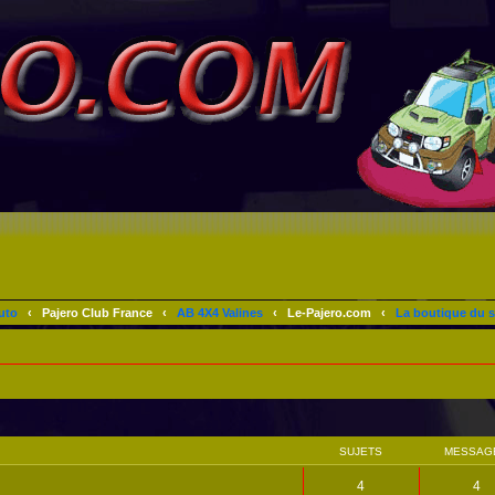
uto
‹
Pajero Club France
‹
AB 4X4 Valines
‹
Le-Pajero.com
‹
La boutique du s
SUJETS
MESSAG
4
4