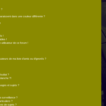
 ?
paraissent dans une couleur différente ?
?
s !
bles !
 utilisateur de ce forum !
sateurs de ma liste d’amis ou d’ignorés ?
sultat ?
blanche ?!
ages et sujets ?
la surveillance ?
ticuliers ?
es de sujets ?