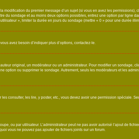
u la modification du premier message d’un sujet (si vous en avez les permissions), c
titre du sondage et au moins deux options possibles, entrez une option par ligne
utilisateur », limiter la durée en jours du sondage (mettre « 0 » pour une durée illimi
vous avez besoin d’indiquer plus d’options, contactez-le.
uteur original, un modérateur ou un administrateur. Pour modifier un sondage, cl
 une option ou supprimer le sondage. Autrement, seuls les modérateurs et les admin
 les consulter, les lire, y poster, etc., vous devez avoir une permission spéciale. 
roupe, ou par utilisateur. L’administrateur peut ne pas avoir autorisé l’ajout de fich
uoi vous ne pouvez pas ajouter de fichiers joints sur un forum.