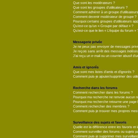
Que sont les modérateurs ?
Que sont les groupes d’utilisateurs ?
Comment adhérer à un groupe d’utilisateurs
Comment devenir modérateur de groupe ?
Pourquoi certains groupes d’utilisateurs ap
Qu’est-ce qu’un « Groupe par défaut » ?
Qu’est-ce que le lien « L’équipe du forum » 
Messagerie privée
Je ne peux pas envoyer de messages privé
Je reçois sans arrêt des messages indésira
J’ai reçu un e-mail ou un courrier abusif d’un
Amis et ignorés
Que sont mes listes d’amis et d’ignorés ?
Comment puis-je ajouter/supprimer des utili
Recherche dans les forums
Comment rechercher dans les forums ?
Pourquoi ma recherche ne renvoie aucun ré
Pourquoi ma recherche retourne une page 
Comment rechercher des membres ?
Comment puis-je trouver mes propres mess
Surveillance des sujets et favoris
Quelle est la différence entre les favoris et 
Comment surveiller des forums ou sujets par
Comment puis-je supprimer mes surveillanc