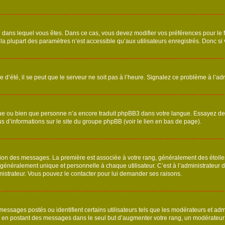
elui dans lequel vous êtes. Dans ce cas, vous devez modifier vos préférences pour le
a plupart des paramètres n’est accessible qu’aux utilisateurs enregistrés. Donc si v
 d’été, il se peut que le serveur ne soit pas à l’heure. Signalez ce problème à l’adm
ngue ou bien que personne n’a encore traduit phpBB3 dans votre langue. Essayez de d
us d’informations sur le site du groupe phpBB (voir le lien en bas de page).
ation des messages. La première est associée à votre rang, généralement des étoile
éralement unique et personnelle à chaque utilisateur. C’est à l’administrateur d’ac
inistrateur. Vous pouvez le contacter pour lui demander ses raisons.
essages postés ou identifient certains utilisateurs tels que les modérateurs et admi
ums en postant des messages dans le seul but d’augmenter votre rang, un modérateu