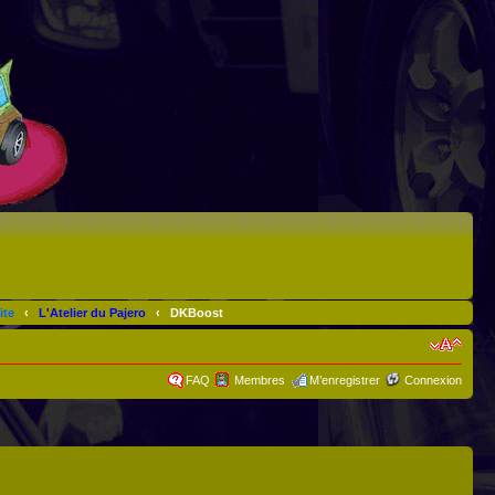
ite
‹
L'Atelier du Pajero
‹
DKBoost
FAQ
Membres
M’enregistrer
Connexion