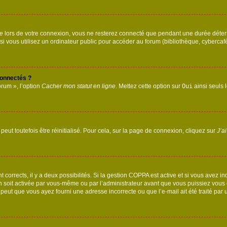
te
lors de votre connexion, vous ne resterez connecté que pendant une durée déterm
vous utilisez un ordinateur public pour accéder au forum (bibliothèque, cybercafé, u
connectés ?
orum », l’option
Cacher mon statut en ligne
. Mettez cette option sur
Oui
ainsi seuls 
eut toutefois être réinitialisé. Pour cela, sur la page de connexion, cliquez sur
J’a
nt corrects, il y a deux possibilités. Si la gestion COPPA est active et si vous avez i
n soit activée par vous-même ou par l’administrateur avant que vous puissiez vous c
 peut que vous ayez fourni une adresse incorrecte ou que l’e-mail ait été traité par u