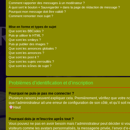
Comment rapporter des messages à un modérateur ?
À quoi sert le bouton « Sauvegarder » dans la page de rédaction de message ?
Pourquoi mon message doit être validé ?
Comment remonter mon sujet ?
Mise en forme et types de sujet
Que sont les BBCodes ?
Puis-je utiliser le HTML ?
Que sont les smileys ?
Puis-je publier des images ?
Que sont les annonces globales ?
Que sont les annonces ?
Que sont les post-it ?
Que sont les sujets verrouillés ?
Que sont les icônes de sujet ?
Problèmes d’identification et d’inscription
Pourquoi ne puis-je pas me connecter ?
Plusieurs raisons peuvent expliquer cela. Premièrement, vérifiez que votre nom 
que l’administrateur ait une erreur de configuration de son côté, et qu’il soit n
Haut
Pourquoi dois-je m’inscrire après tout ?
Vous pouvez ne pas en avoir besoin mais l’administrateur peut décider si vou
visiteurs comme les avatars personnalisés, la messagerie privée, l’envoi d’e-