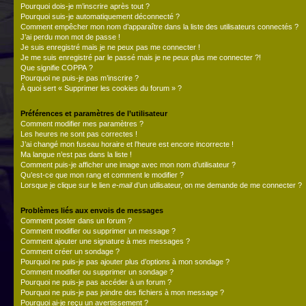
Pourquoi dois-je m’inscrire après tout ?
Pourquoi suis-je automatiquement déconnecté ?
Comment empêcher mon nom d’apparaître dans la liste des utilisateurs connectés ?
J’ai perdu mon mot de passe !
Je suis enregistré mais je ne peux pas me connecter !
Je me suis enregistré par le passé mais je ne peux plus me connecter ?!
Que signifie COPPA ?
Pourquoi ne puis-je pas m’inscrire ?
À quoi sert « Supprimer les cookies du forum » ?
Préférences et paramètres de l’utilisateur
Comment modifier mes paramètres ?
Les heures ne sont pas correctes !
J’ai changé mon fuseau horaire et l’heure est encore incorrecte !
Ma langue n’est pas dans la liste !
Comment puis-je afficher une image avec mon nom d’utilisateur ?
Qu’est-ce que mon rang et comment le modifier ?
Lorsque je clique sur le lien
e-mail
d’un utilisateur, on me demande de me connecter ?
Problèmes liés aux envois de messages
Comment poster dans un forum ?
Comment modifier ou supprimer un message ?
Comment ajouter une signature à mes messages ?
Comment créer un sondage ?
Pourquoi ne puis-je pas ajouter plus d’options à mon sondage ?
Comment modifier ou supprimer un sondage ?
Pourquoi ne puis-je pas accéder à un forum ?
Pourquoi ne puis-je pas joindre des fichiers à mon message ?
Pourquoi ai-je reçu un avertissement ?