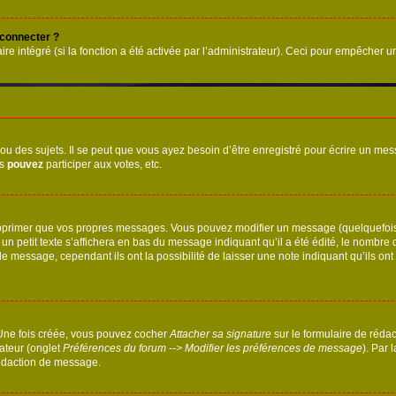
 connecter ?
ire intégré (si la fonction a été activée par l’administrateur). Ceci pour empêcher un
 des sujets. Il se peut que vous ayez besoin d’être enregistré pour écrire un mes
us
pouvez
participer aux votes, etc.
pprimer que vos propres messages. Vous pouvez modifier un message (quelquefois d
it texte s’affichera en bas du message indiquant qu’il a été édité, le nombre de fo
message, cependant ils ont la possibilité de laisser une note indiquant qu’ils ont m
 Une fois créée, vous pouvez cocher
Attacher sa signature
sur le formulaire de réda
ateur (onglet
Préférences du forum --> Modifier les préférences de message
). Par 
rédaction de message.