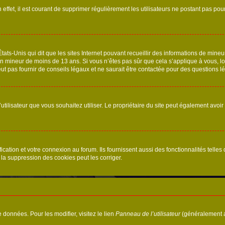
 effet, il est courant de supprimer régulièrement les utilisateurs ne postant pas pou
tats-Unis qui dit que les sites Internet pouvant recueillir des informations de mi
r un mineur de moins de 13 ans. Si vous n’êtes pas sûr que cela s’applique à vous, l
 pas fournir de conseils légaux et ne saurait être contactée pour des questions lég
m d’utilisateur que vous souhaitez utiliser. Le propriétaire du site peut également av
ation et votre connexion au forum. Ils fournissent aussi des fonctionnalités telles 
la suppression des cookies peut les corriger.
 données. Pour les modifier, visitez le lien
Panneau de l’utilisateur
(généralement a