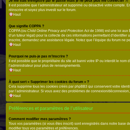
Je me suis enregistré par le passé mais je ne peux plus me connecter ?!
Il est possible que l’administrateur ait supprimé ou désactivé votre compte. En
réinscrire et soyez plus investi sur le forum.
Haut
Que signifie COPPA ?
COPPA (ou
Child Online Privacy and Protection Act
de 1998) est une loi aux É
d’un tuteur légal) pour la collecte de ces informations permettant d’identifie
inscrire, demandez une assistance légale. Notez que l’équipe du forum ne peut
Haut
Pourquoi ne puis-je pas m’inscrire ?
Il est possible que le propriétaire du site ait banni votre IP ou interdit le no
l’administrateur pour plus de renseignements.
Haut
À quoi sert « Supprimer les cookies du forum » ?
Cela supprime tous les cookies créés par phpBB3 qui conservent votre identific
par l’administrateur. Si vous avez des problèmes de connexion/déconnexion, 
Haut
Préférences et paramètres de l’utilisateur
Comment modifier mes paramètres ?
Tous vos paramètres (si vous êtes inscrit) sont enregistrés dans notre base de
modifier tous vos paramètres et préférences.