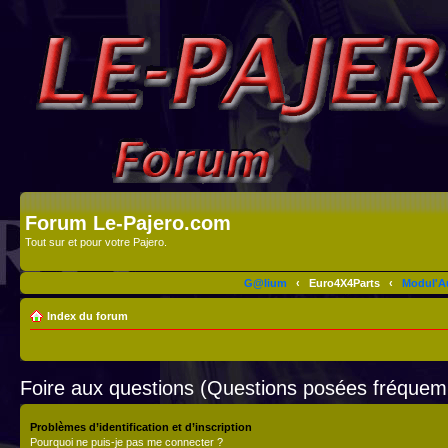
Forum Le-Pajero.com
Tout sur et pour votre Pajero.
G@lium
‹
Euro4X4Parts
‹
Modul'A
Index du forum
Foire aux questions (Questions posées fréque
Problèmes d’identification et d’inscription
Pourquoi ne puis-je pas me connecter ?