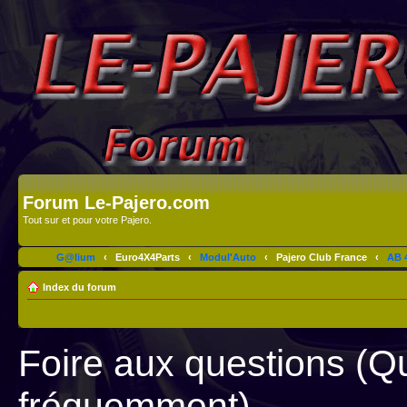
Forum Le-Pajero.com
Tout sur et pour votre Pajero.
G@lium
‹
Euro4X4Parts
‹
Modul'Auto
‹
Pajero Club France
‹
AB 4
Index du forum
Foire aux questions (Q
fréquemment)