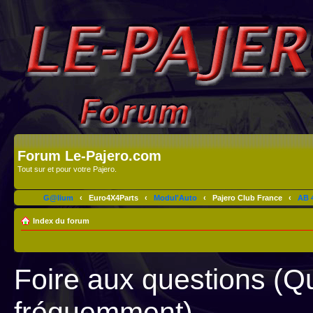
Forum Le-Pajero.com
Tout sur et pour votre Pajero.
G@lium
‹
Euro4X4Parts
‹
Modul'Auto
‹
Pajero Club France
‹
AB 4
Index du forum
Foire aux questions (Q
fréquemment)