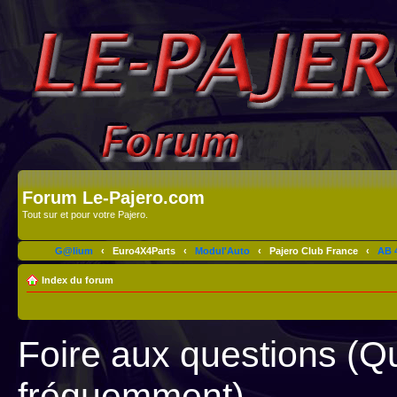
Forum Le-Pajero.com
Tout sur et pour votre Pajero.
G@lium
‹
Euro4X4Parts
‹
Modul'Auto
‹
Pajero Club France
‹
AB 4
Index du forum
Foire aux questions (Q
fréquemment)