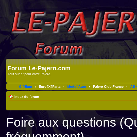
Forum Le-Pajero.com
Tout sur et pour votre Pajero.
G@lium
‹
Euro4X4Parts
‹
Modul'Auto
‹
Pajero Club France
‹
AB 4
Index du forum
Foire aux questions (Q
fréquemment)